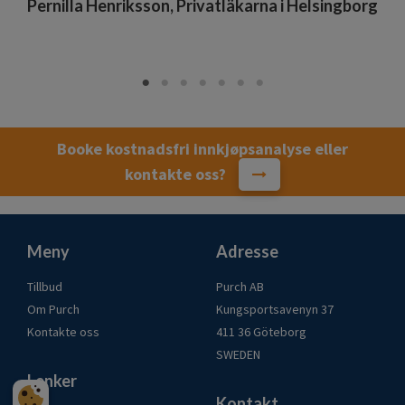
lsan
Pernilla Henriksson, Privatläkarna i Helsingborg
Booke kostnadsfri innkjøpsanalyse eller
kontakte oss?
Meny
Adresse
Tillbud
Purch AB
Om Purch
Kungsportsavenyn 37
Kontakte oss
411 36 Göteborg
SWEDEN
Lenker
Kontakt